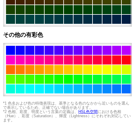
その他の有彩色
*1 色名および色の特徴表現は、基準となる色のなかから近いものを選ん
で表示しているため、正確でない場合があります。
*2 色相、彩度、明度という言葉の定義は、
HSL色空間
における色相
（Hue）、彩度（Saturation）、輝度（Lightness）にそれぞれ対応してい
ます。