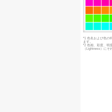
*1 色名および色
ます。
*2 色相、彩度、
（Lightness）