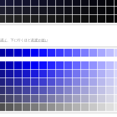
が高く
、下に行くほど
彩度が低い