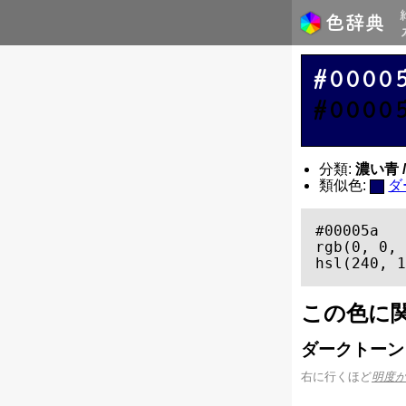
#0000
#0000
分類:
濃い青 / 
類似色:
ダ
#00005a

rgb(0, 0, 
hsl(240, 1
この色に
ダークトーン
右に行くほど
明度