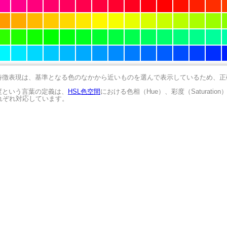
の特徴表現は、基準となる色のなかから近いものを選んで表示しているため、
明度という言葉の定義は、
HSL色空間
における色相（Hue）、彩度（Saturation
にそれぞれ対応しています。