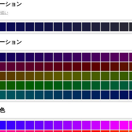
ーション
が低い
ーション
色