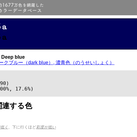
5a
5a
Deep blue
ークブルー（dark blue）, 濃青色（のうせいしょく）
90)

00%, 17.6%)
関連する色
が低く
、下に行くほど
彩度が低い