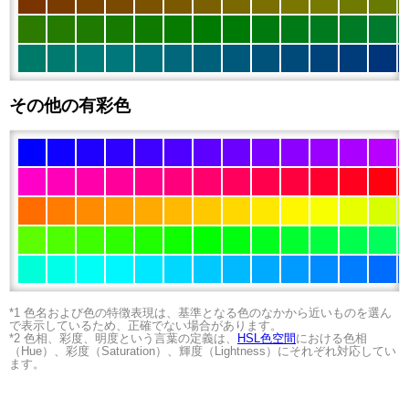
その他の有彩色
*1 色名および色の特徴表現は、基準となる色のなかから近いものを選ん
で表示しているため、正確でない場合があります。
*2 色相、彩度、明度という言葉の定義は、
HSL色空間
における色相
（Hue）、彩度（Saturation）、輝度（Lightness）にそれぞれ対応してい
ます。