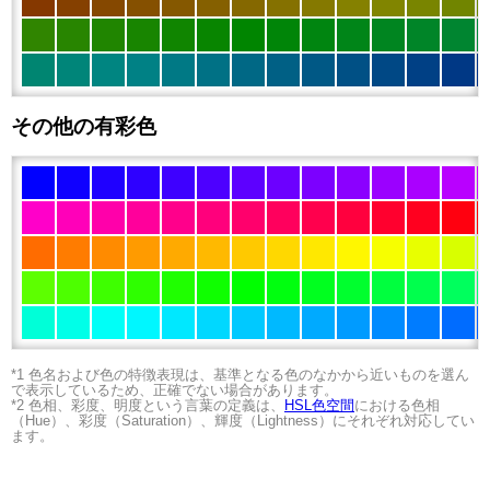
その他の有彩色
*1 色名および色の特徴表現は、基準となる色のなかから近いものを選ん
で表示しているため、正確でない場合があります。
*2 色相、彩度、明度という言葉の定義は、
HSL色空間
における色相
（Hue）、彩度（Saturation）、輝度（Lightness）にそれぞれ対応してい
ます。