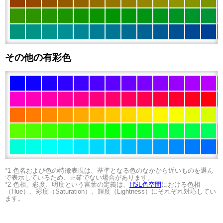
その他の有彩色
*1 色名および色の特徴表現は、基準となる色のなかから近いものを選ん
で表示しているため、正確でない場合があります。
*2 色相、彩度、明度という言葉の定義は、
HSL色空間
における色相
（Hue）、彩度（Saturation）、輝度（Lightness）にそれぞれ対応してい
ます。