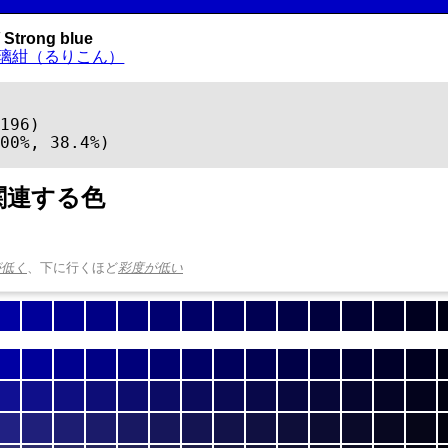
Strong blue
璃紺（るりこん）
196)

00%, 38.4%)
関連する色
が低く
、下に行くほど
彩度が低い