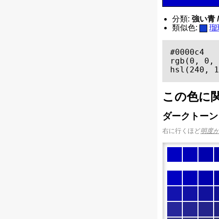
分類:
強い青 / 
類似色:
瑠
#0000c4

rgb(0, 0, 
hsl(240, 1
この色に
ダークトーン
右に行くほど
明度