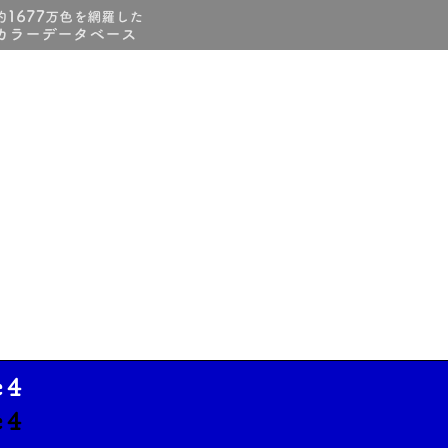
c4
c4