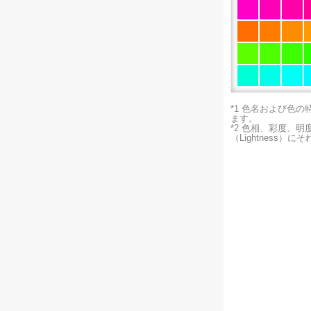
*1 色名および色
ます。
*2 色相、彩度、
（Lightness）