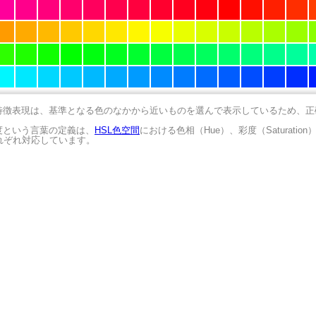
の特徴表現は、基準となる色のなかから近いものを選んで表示しているため、
明度という言葉の定義は、
HSL色空間
における色相（Hue）、彩度（Saturation
にそれぞれ対応しています。