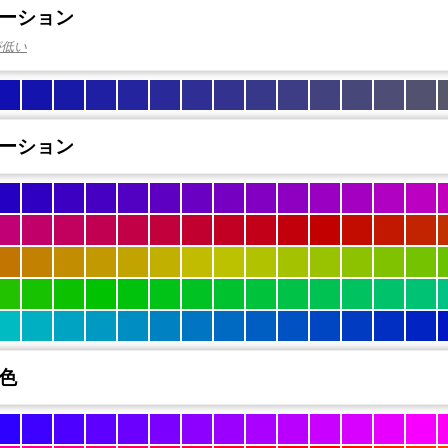
ーション
が低い
ーション
色