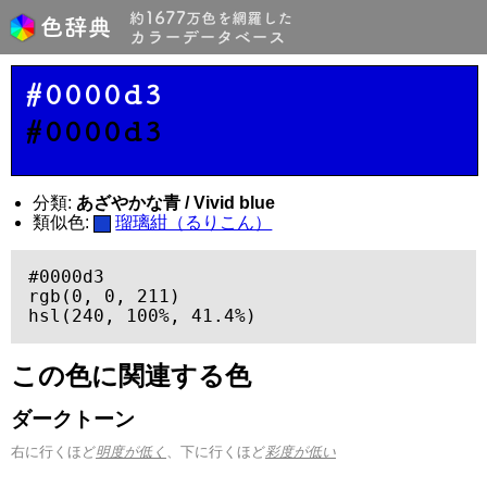
#0000d3
#0000d3
分類:
あざやかな青 / Vivid blue
類似色:
瑠璃紺（るりこん）
#0000d3

rgb(0, 0, 211)

hsl(240, 100%, 41.4%)
この色に関連する色
ダークトーン
右に行くほど
明度が低く
、下に行くほど
彩度が低い