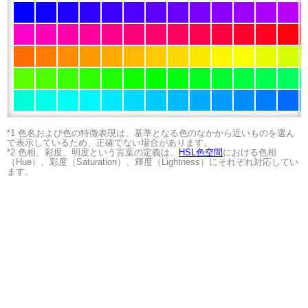
*1 色名および色の特徴表現は、基準となる色のなかから近いものを選ん
で表示しているため、正確でない場合があります。
*2 色相、彩度、明度という言葉の定義は、
HSL色空間
における色相
（Hue）、彩度（Saturation）、輝度（Lightness）にそれぞれ対応してい
ます。