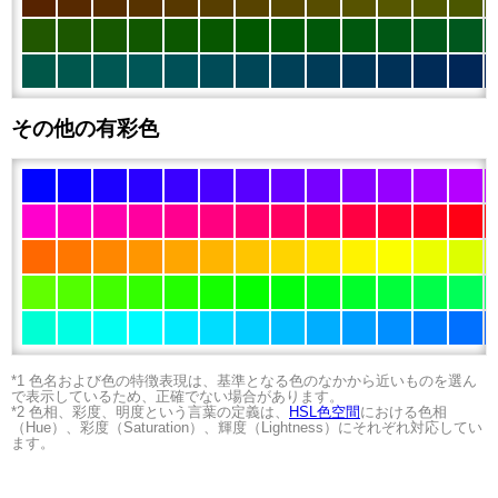
その他の有彩色
*1 色名および色の特徴表現は、基準となる色のなかから近いものを選ん
で表示しているため、正確でない場合があります。
*2 色相、彩度、明度という言葉の定義は、
HSL色空間
における色相
（Hue）、彩度（Saturation）、輝度（Lightness）にそれぞれ対応してい
ます。