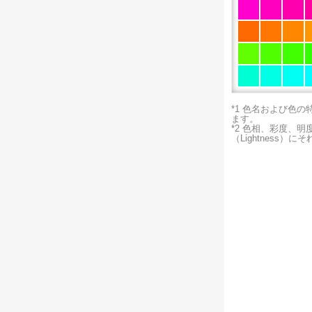
*1 色名および色
ます。
*2 色相、彩度、
（Lightness）