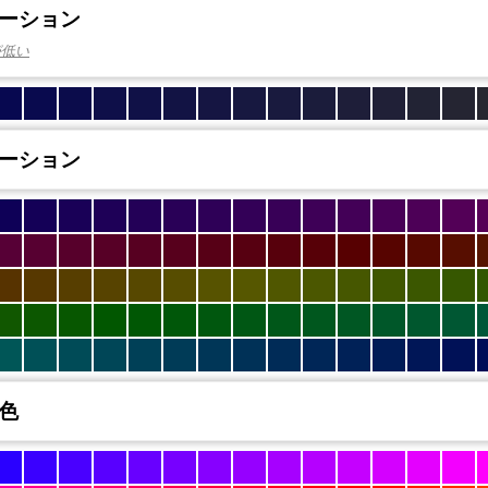
ーション
が低い
ーション
色