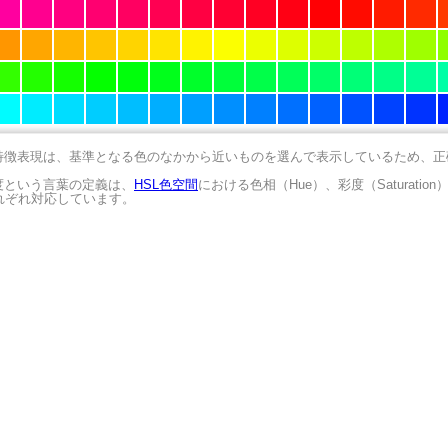
の特徴表現は、基準となる色のなかから近いものを選んで表示しているため、
明度という言葉の定義は、
HSL色空間
における色相（Hue）、彩度（Saturation
にそれぞれ対応しています。