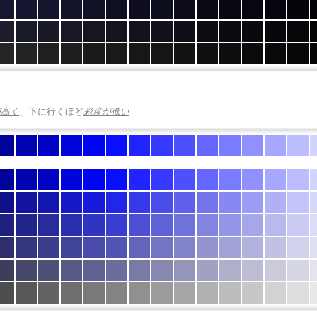
が高く
、下に行くほど
彩度が低い