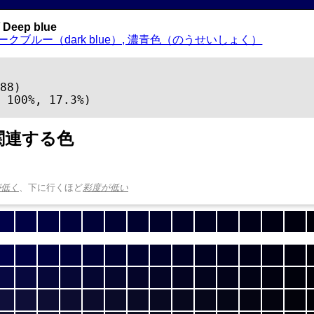
Deep blue
ークブルー（dark blue）, 濃青色（のうせいしょく）
88)

 100%, 17.3%)
関連する色
が低く
、下に行くほど
彩度が低い