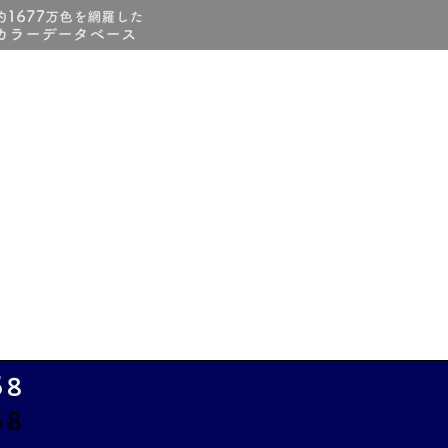
58
58