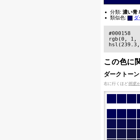
分類:
濃い青 / 
類似色:
ダ
#000158

rgb(0, 1, 
hsl(239.3,
この色に
ダークトーン
右に行くほど
明度