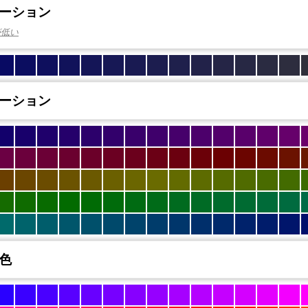
ーション
が低い
ーション
色