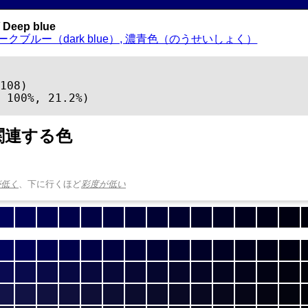
Deep blue
ークブルー（dark blue）, 濃青色（のうせいしょく）
108)

 100%, 21.2%)
関連する色
が低く
、下に行くほど
彩度が低い