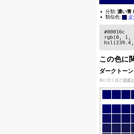
分類:
濃い青 / 
類似色:
ダ
#00016c

rgb(0, 1, 
hsl(239.4,
この色に
ダークトーン
右に行くほど
明度