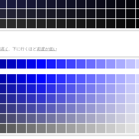
が高く
、下に行くほど
彩度が低い