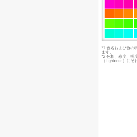
*1 色名および色
ます。
*2 色相、彩度、
（Lightness）