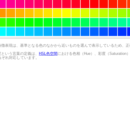
の特徴表現は、基準となる色のなかから近いものを選んで表示しているため、
明度という言葉の定義は、
HSL色空間
における色相（Hue）、彩度（Saturation
にそれぞれ対応しています。