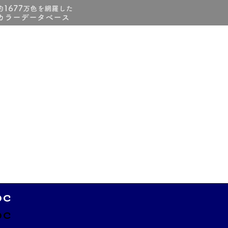
6c
6c