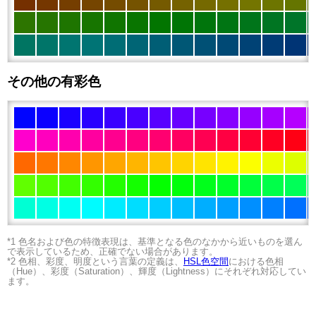
その他の有彩色
*1 色名および色の特徴表現は、基準となる色のなかから近いものを選ん
で表示しているため、正確でない場合があります。
*2 色相、彩度、明度という言葉の定義は、
HSL色空間
における色相
（Hue）、彩度（Saturation）、輝度（Lightness）にそれぞれ対応してい
ます。