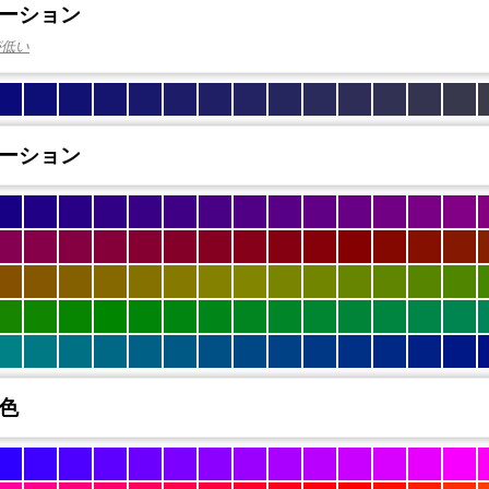
ーション
が低い
ーション
色