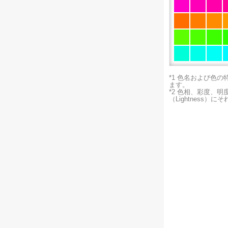
*1 色名および色
ます。
*2 色相、彩度、
（Lightness）