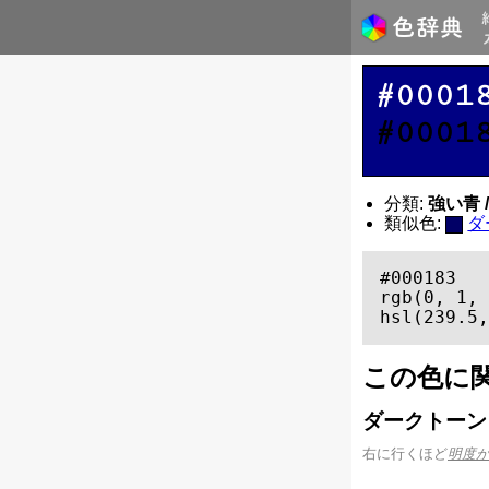
#0001
#0001
分類:
強い青 / 
類似色:
ダ
#000183

rgb(0, 1, 
hsl(239.5,
この色に
ダークトーン
右に行くほど
明度