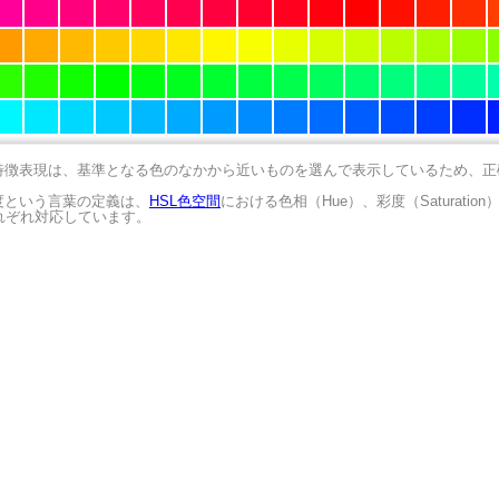
の特徴表現は、基準となる色のなかから近いものを選んで表示しているため、
明度という言葉の定義は、
HSL色空間
における色相（Hue）、彩度（Saturation
にそれぞれ対応しています。