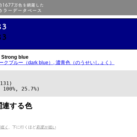
83
83
Strong blue
ークブルー（dark blue）, 濃青色（のうせいしょく）
131)

 100%, 25.7%)
関連する色
が低く
、下に行くほど
彩度が低い