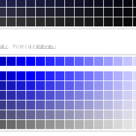
が高く
、下に行くほど
彩度が低い