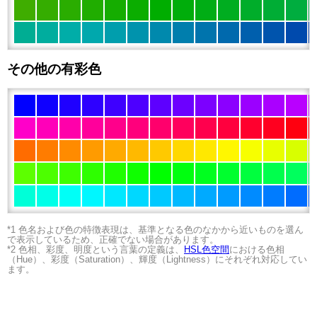
その他の有彩色
*1 色名および色の特徴表現は、基準となる色のなかから近いものを選ん
で表示しているため、正確でない場合があります。
*2 色相、彩度、明度という言葉の定義は、
HSL色空間
における色相
（Hue）、彩度（Saturation）、輝度（Lightness）にそれぞれ対応してい
ます。