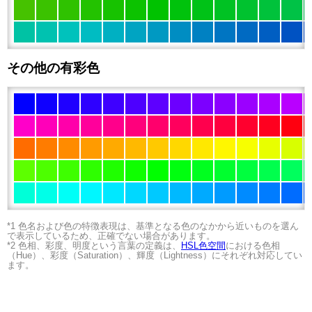
その他の有彩色
*1 色名および色の特徴表現は、基準となる色のなかから近いものを選ん
で表示しているため、正確でない場合があります。
*2 色相、彩度、明度という言葉の定義は、
HSL色空間
における色相
（Hue）、彩度（Saturation）、輝度（Lightness）にそれぞれ対応してい
ます。