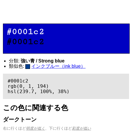
#0001c2
#0001c2
分類:
強い青 / Strong blue
類似色:
インクブルー（ink blue）
#0001c2

rgb(0, 1, 194)

hsl(239.7, 100%, 38%)
この色に関連する色
ダークトーン
右に行くほど
明度が低く
、下に行くほど
彩度が低い