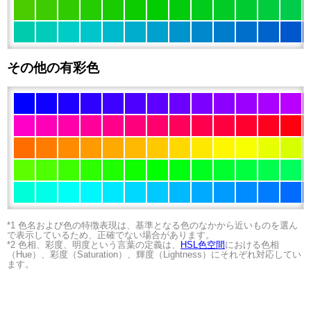
その他の有彩色
*1 色名および色の特徴表現は、基準となる色のなかから近いものを選ん
で表示しているため、正確でない場合があります。
*2 色相、彩度、明度という言葉の定義は、
HSL色空間
における色相
（Hue）、彩度（Saturation）、輝度（Lightness）にそれぞれ対応してい
ます。