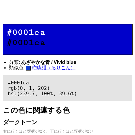
#0001ca
#0001ca
分類:
あざやかな青 / Vivid blue
類似色:
瑠璃紺（るりこん）
#0001ca

rgb(0, 1, 202)

hsl(239.7, 100%, 39.6%)
この色に関連する色
ダークトーン
右に行くほど
明度が低く
、下に行くほど
彩度が低い