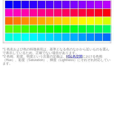
*1 色名および色の特徴表現は、基準となる色のなかから近いものを選ん
で表示しているため、正確でない場合があります。
*2 色相、彩度、明度という言葉の定義は、
HSL色空間
における色相
（Hue）、彩度（Saturation）、輝度（Lightness）にそれぞれ対応してい
ます。