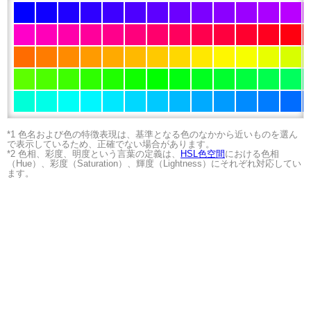
*1 色名および色の特徴表現は、基準となる色のなかから近いものを選ん
で表示しているため、正確でない場合があります。
*2 色相、彩度、明度という言葉の定義は、
HSL色空間
における色相
（Hue）、彩度（Saturation）、輝度（Lightness）にそれぞれ対応してい
ます。