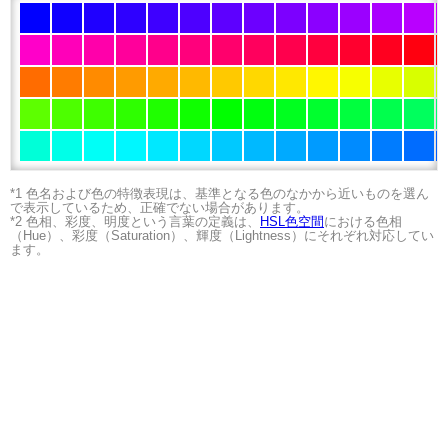
*1 色名および色の特徴表現は、基準となる色のなかから近いものを選ん
で表示しているため、正確でない場合があります。
*2 色相、彩度、明度という言葉の定義は、
HSL色空間
における色相
（Hue）、彩度（Saturation）、輝度（Lightness）にそれぞれ対応してい
ます。