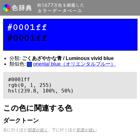
#0001ff
#0001ff
分類:
ごくあざやかな青 / Luminous vivid blue
類似色:
oriental blue（オリエンタルブルー）
#0001ff

rgb(0, 1, 255)

hsl(239.8, 100%, 50%)
この色に関連する色
ダークトーン
右に行くほど
明度が低く
、下に行くほど
彩度が低い