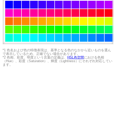
*1 色名および色の特徴表現は、基準となる色のなかから近いものを選ん
で表示しているため、正確でない場合があります。
*2 色相、彩度、明度という言葉の定義は、
HSL色空間
における色相
（Hue）、彩度（Saturation）、輝度（Lightness）にそれぞれ対応してい
ます。