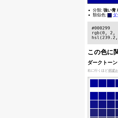
分類:
強い青 / 
類似色:
ダ
#000299

rgb(0, 2, 
hsl(239.2,
この色に
ダークトーン
右に行くほど
明度