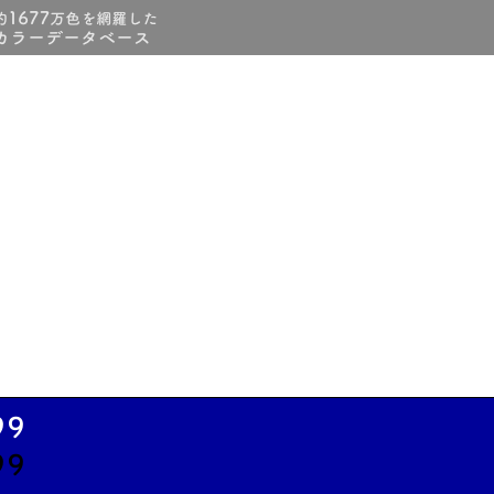
99
99