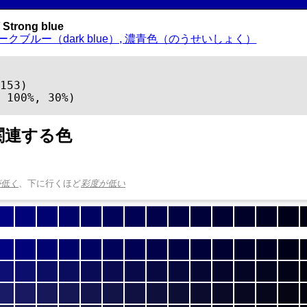
Strong blue
ークブルー（dark blue）, 濃青色（のうせいしょく）
153)

 100%, 30%)
関連する色
が低く
、下に行くほど
彩度が低い