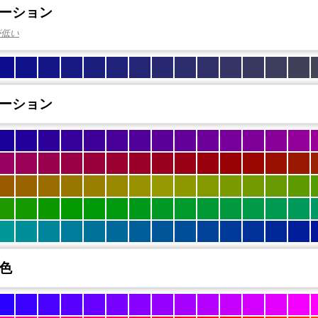
ーション
が低い
ーション
色