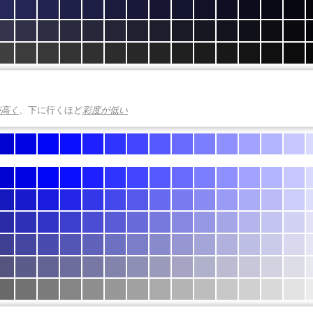
が高く
、下に行くほど
彩度が低い