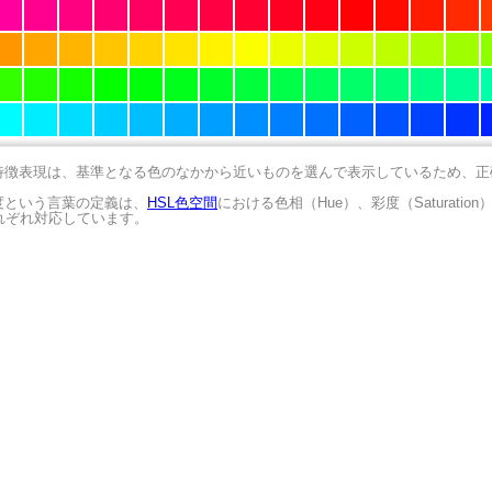
の特徴表現は、基準となる色のなかから近いものを選んで表示しているため、
明度という言葉の定義は、
HSL色空間
における色相（Hue）、彩度（Saturation
にそれぞれ対応しています。