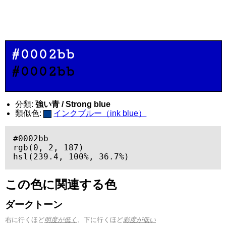
#0002bb
#0002bb
分類:
強い青 / Strong blue
類似色:
インクブルー（ink blue）
#0002bb

rgb(0, 2, 187)

hsl(239.4, 100%, 36.7%)
この色に関連する色
ダークトーン
右に行くほど
明度が低く
、下に行くほど
彩度が低い