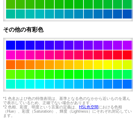
その他の有彩色
*1 色名および色の特徴表現は、基準となる色のなかから近いものを選ん
で表示しているため、正確でない場合があります。
*2 色相、彩度、明度という言葉の定義は、
HSL色空間
における色相
（Hue）、彩度（Saturation）、輝度（Lightness）にそれぞれ対応してい
ます。