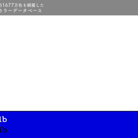
db
db