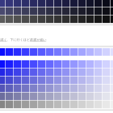
が高く
、下に行くほど
彩度が低い