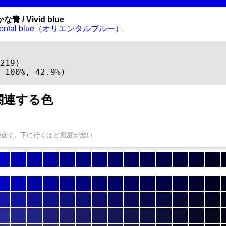
青 / Vivid blue
riental blue（オリエンタルブルー）
219)

 100%, 42.9%)
関連する色
が低く
、下に行くほど
彩度が低い