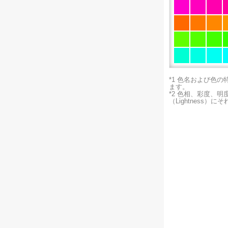
*1 色名および色
ます。
*2 色相、彩度、
（Lightness）