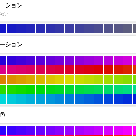
ーション
が低い
ーション
色