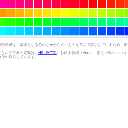
の特徴表現は、基準となる色のなかから近いものを選んで表示しているため、
明度という言葉の定義は、
HSL色空間
における色相（Hue）、彩度（Saturation
にそれぞれ対応しています。