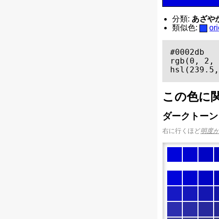
分類:
あざやかな
類似色:
o
#0002db

rgb(0, 2, 
hsl(239.5,
この色に
ダークトーン
右に行くほど
明度