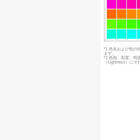
*1 色名および色
ます。
*2 色相、彩度、
（Lightness）