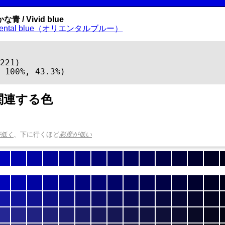
青 / Vivid blue
riental blue（オリエンタルブルー）
221)

 100%, 43.3%)
関連する色
が低く
、下に行くほど
彩度が低い