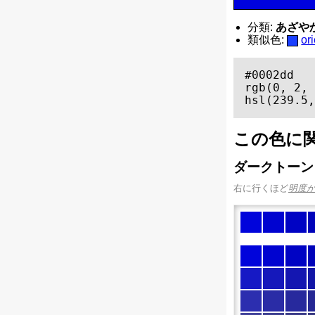
分類:
あざやかな
類似色:
o
#0002dd

rgb(0, 2, 
hsl(239.5,
この色に
ダークトーン
右に行くほど
明度