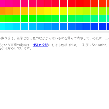
の特徴表現は、基準となる色のなかから近いものを選んで表示しているため、
明度という言葉の定義は、
HSL色空間
における色相（Hue）、彩度（Saturation
にそれぞれ対応しています。