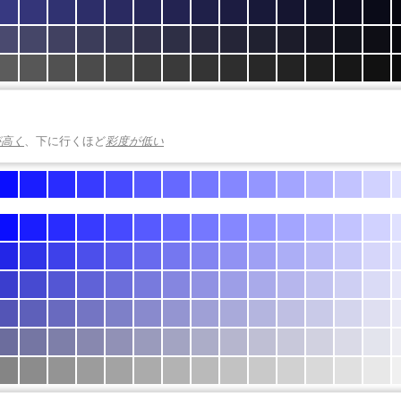
が高く
、下に行くほど
彩度が低い