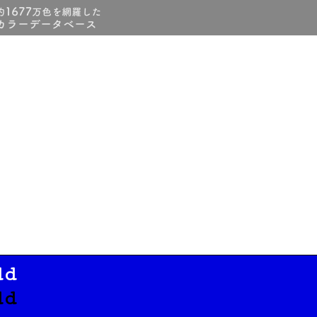
dd
dd