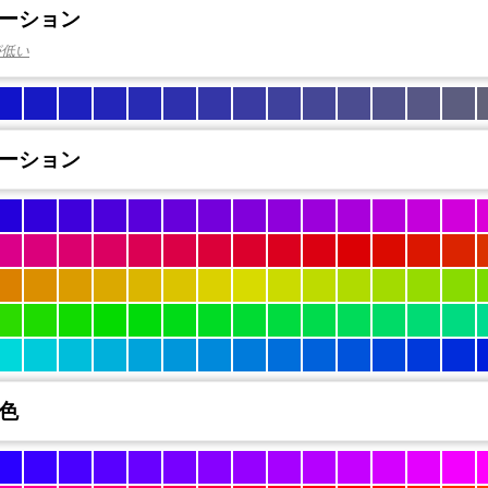
ーション
が低い
ーション
色