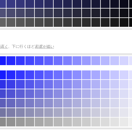
が高く
、下に行くほど
彩度が低い