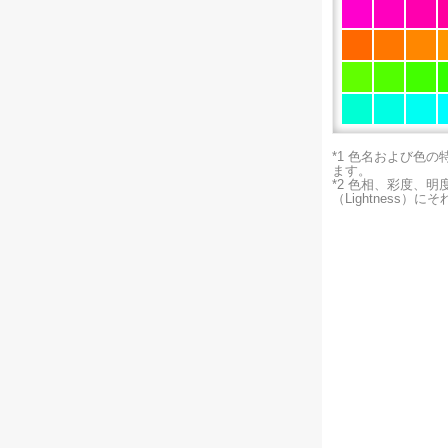
*1 色名および色
ます。
*2 色相、彩度、
（Lightness）