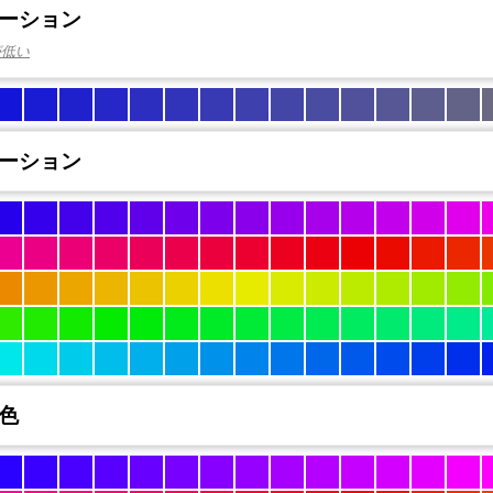
ーション
が低い
ーション
色