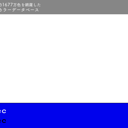
ec
ec