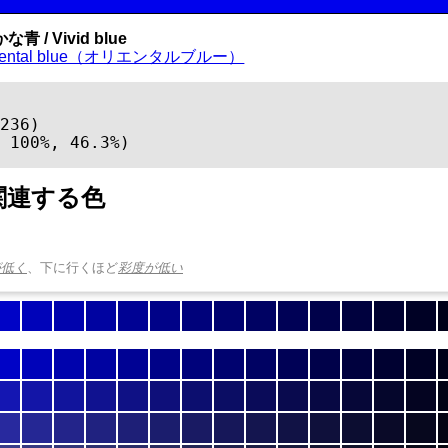
青 / Vivid blue
riental blue（オリエンタルブルー）
236)

 100%, 46.3%)
関連する色
が低く
、下に行くほど
彩度が低い