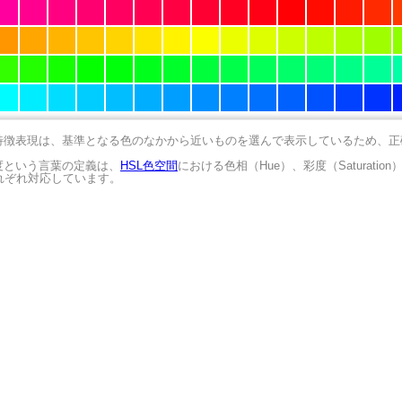
の特徴表現は、基準となる色のなかから近いものを選んで表示しているため、
明度という言葉の定義は、
HSL色空間
における色相（Hue）、彩度（Saturation
にそれぞれ対応しています。