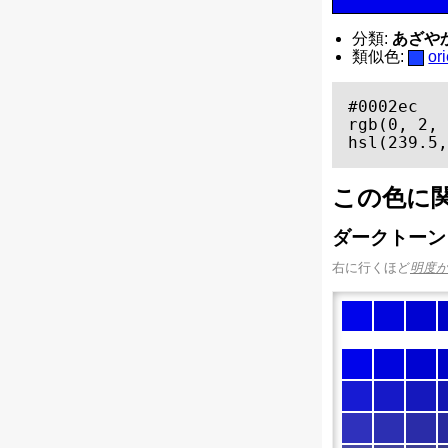
分類:
あざやかな
類似色:
o
#0002ec

rgb(0, 2, 
hsl(239.5,
この色に
ダークトーン
右に行くほど
明度