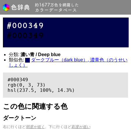
#000349
#000349
分類:
濃い青 / Deep blue
類似色:
ダークブルー（dark blue）, 濃青色（のうせい
しょく）
#000349

rgb(0, 3, 73)

hsl(237.5, 100%, 14.3%)
この色に関連する色
ダークトーン
右に行くほど
明度が低く
、下に行くほど
彩度が低い