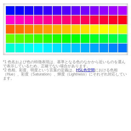
*1 色名および色の特徴表現は、基準となる色のなかから近いものを選ん
で表示しているため、正確でない場合があります。
*2 色相、彩度、明度という言葉の定義は、
HSL色空間
における色相
（Hue）、彩度（Saturation）、輝度（Lightness）にそれぞれ対応してい
ます。