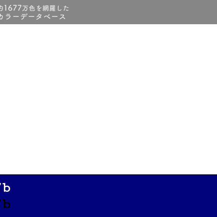
7b
7b