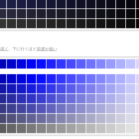
が高く
、下に行くほど
彩度が低い