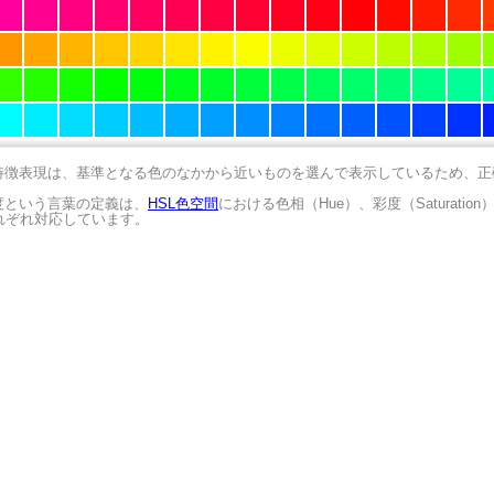
の特徴表現は、基準となる色のなかから近いものを選んで表示しているため、
明度という言葉の定義は、
HSL色空間
における色相（Hue）、彩度（Saturation
にそれぞれ対応しています。