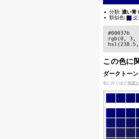
分類:
濃い青 / 
類似色:
ダ
#00037b

rgb(0, 3, 
hsl(238.5,
この色に
ダークトーン
右に行くほど
明度