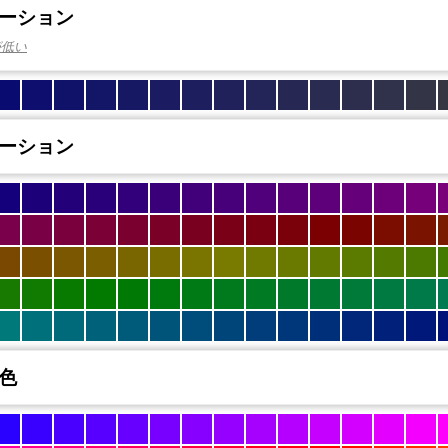
ーション
が低い
ーション
色