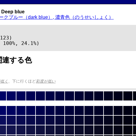
Deep blue
ークブルー（dark blue）, 濃青色（のうせいしょく）
123)

 100%, 24.1%)
関連する色
が低く
、下に行くほど
彩度が低い