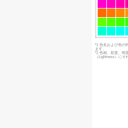
*1 色名および色
ます。
*2 色相、彩度、
（Lightness）