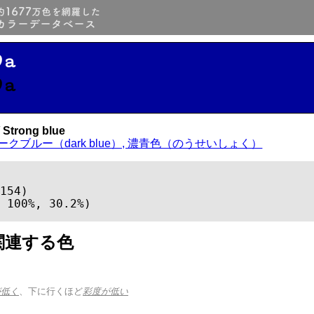
9a
9a
Strong blue
ークブルー（dark blue）, 濃青色（のうせいしょく）
154)

 100%, 30.2%)
関連する色
が低く
、下に行くほど
彩度が低い