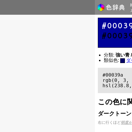
#0003
#0003
分類:
強い青 / 
類似色:
ダ
#00039a

rgb(0, 3, 
hsl(238.8,
この色に
ダークトーン
右に行くほど
明度