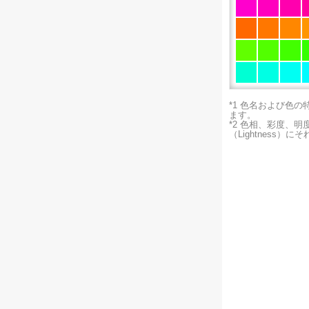
*1 色名および色
ます。
*2 色相、彩度、
（Lightness）