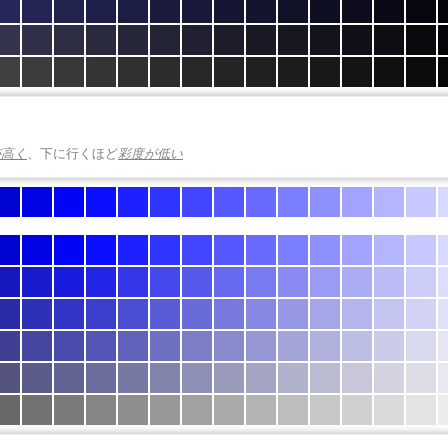
が高く
、下に行くほど
彩度が低い