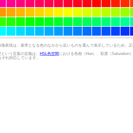
の特徴表現は、基準となる色のなかから近いものを選んで表示しているため、
明度という言葉の定義は、
HSL色空間
における色相（Hue）、彩度（Saturation
にそれぞれ対応しています。