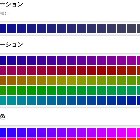
ーション
が低い
ーション
色