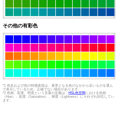
その他の有彩色
*1 色名および色の特徴表現は、基準となる色のなかから近いものを選ん
で表示しているため、正確でない場合があります。
*2 色相、彩度、明度という言葉の定義は、
HSL色空間
における色相
（Hue）、彩度（Saturation）、輝度（Lightness）にそれぞれ対応してい
ます。