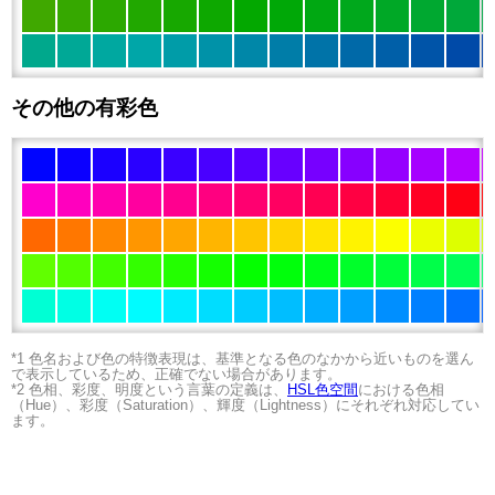
その他の有彩色
*1 色名および色の特徴表現は、基準となる色のなかから近いものを選ん
で表示しているため、正確でない場合があります。
*2 色相、彩度、明度という言葉の定義は、
HSL色空間
における色相
（Hue）、彩度（Saturation）、輝度（Lightness）にそれぞれ対応してい
ます。