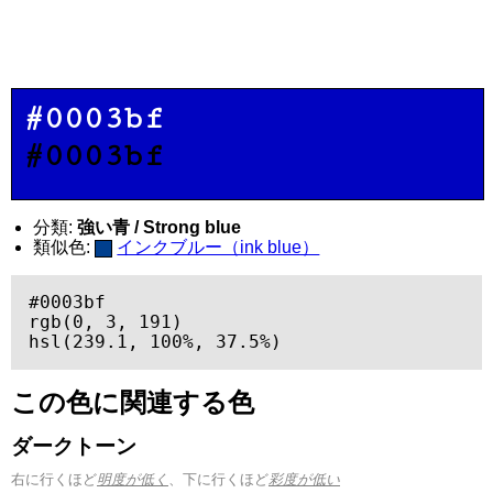
#0003bf
#0003bf
分類:
強い青 / Strong blue
類似色:
インクブルー（ink blue）
#0003bf

rgb(0, 3, 191)

hsl(239.1, 100%, 37.5%)
この色に関連する色
ダークトーン
右に行くほど
明度が低く
、下に行くほど
彩度が低い