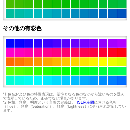
その他の有彩色
*1 色名および色の特徴表現は、基準となる色のなかから近いものを選ん
で表示しているため、正確でない場合があります。
*2 色相、彩度、明度という言葉の定義は、
HSL色空間
における色相
（Hue）、彩度（Saturation）、輝度（Lightness）にそれぞれ対応してい
ます。