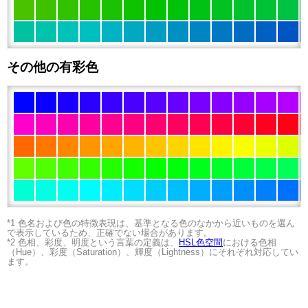
その他の有彩色
*1 色名および色の特徴表現は、基準となる色のなかから近いものを選ん
で表示しているため、正確でない場合があります。
*2 色相、彩度、明度という言葉の定義は、
HSL色空間
における色相
（Hue）、彩度（Saturation）、輝度（Lightness）にそれぞれ対応してい
ます。