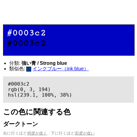
#0003c2
#0003c2
分類:
強い青 / Strong blue
類似色:
インクブルー（ink blue）
#0003c2

rgb(0, 3, 194)

hsl(239.1, 100%, 38%)
この色に関連する色
ダークトーン
右に行くほど
明度が低く
、下に行くほど
彩度が低い