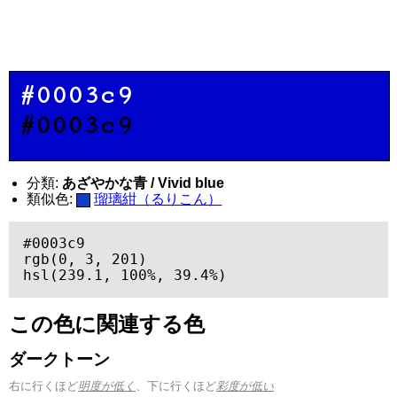
#0003c9
#0003c9
分類:
あざやかな青 / Vivid blue
類似色:
瑠璃紺（るりこん）
#0003c9

rgb(0, 3, 201)

hsl(239.1, 100%, 39.4%)
この色に関連する色
ダークトーン
右に行くほど
明度が低く
、下に行くほど
彩度が低い