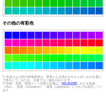
その他の有彩色
*1 色名および色の特徴表現は、基準となる色のなかから近いものを選ん
で表示しているため、正確でない場合があります。
*2 色相、彩度、明度という言葉の定義は、
HSL色空間
における色相
（Hue）、彩度（Saturation）、輝度（Lightness）にそれぞれ対応してい
ます。