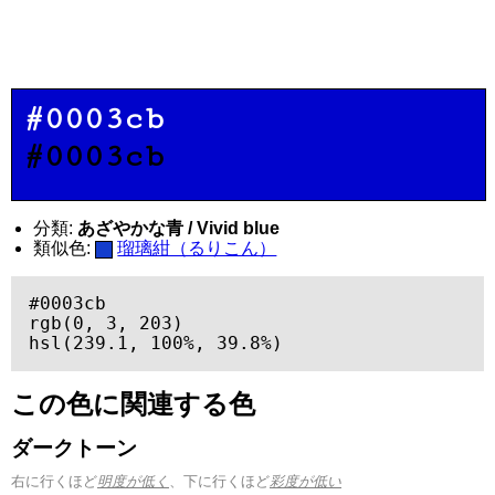
#0003cb
#0003cb
分類:
あざやかな青 / Vivid blue
類似色:
瑠璃紺（るりこん）
#0003cb

rgb(0, 3, 203)

hsl(239.1, 100%, 39.8%)
この色に関連する色
ダークトーン
右に行くほど
明度が低く
、下に行くほど
彩度が低い