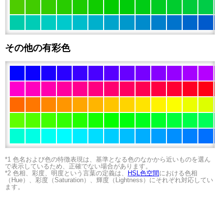
その他の有彩色
*1 色名および色の特徴表現は、基準となる色のなかから近いものを選ん
で表示しているため、正確でない場合があります。
*2 色相、彩度、明度という言葉の定義は、
HSL色空間
における色相
（Hue）、彩度（Saturation）、輝度（Lightness）にそれぞれ対応してい
ます。