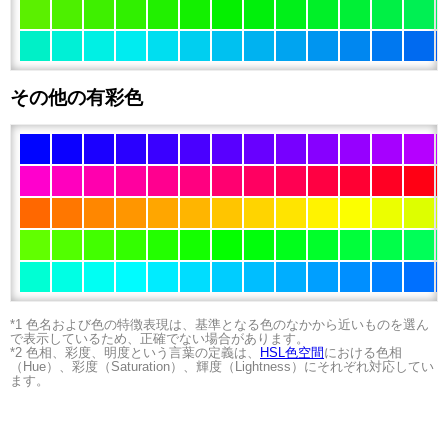
その他の有彩色
*1 色名および色の特徴表現は、基準となる色のなかから近いものを選ん
で表示しているため、正確でない場合があります。
*2 色相、彩度、明度という言葉の定義は、
HSL色空間
における色相
（Hue）、彩度（Saturation）、輝度（Lightness）にそれぞれ対応してい
ます。