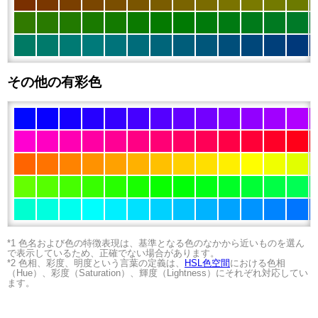
その他の有彩色
*1 色名および色の特徴表現は、基準となる色のなかから近いものを選ん
で表示しているため、正確でない場合があります。
*2 色相、彩度、明度という言葉の定義は、
HSL色空間
における色相
（Hue）、彩度（Saturation）、輝度（Lightness）にそれぞれ対応してい
ます。