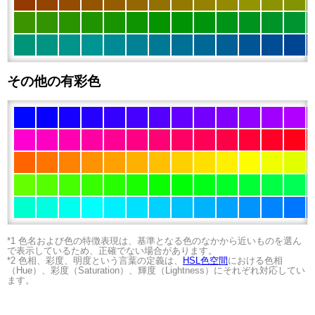
その他の有彩色
*1 色名および色の特徴表現は、基準となる色のなかから近いものを選ん
で表示しているため、正確でない場合があります。
*2 色相、彩度、明度という言葉の定義は、
HSL色空間
における色相
（Hue）、彩度（Saturation）、輝度（Lightness）にそれぞれ対応してい
ます。