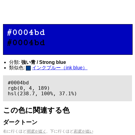
#0004bd
#0004bd
分類:
強い青 / Strong blue
類似色:
インクブルー（ink blue）
#0004bd

rgb(0, 4, 189)

hsl(238.7, 100%, 37.1%)
この色に関連する色
ダークトーン
右に行くほど
明度が低く
、下に行くほど
彩度が低い