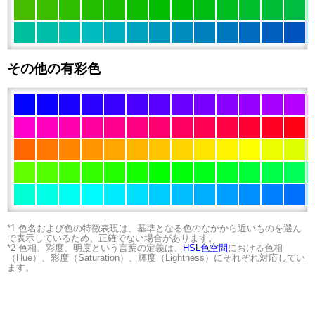
その他の有彩色
*1 色名および色の特徴表現は、基準となる色のなかから近いものを選ん
で表示しているため、正確でない場合があります。
*2 色相、彩度、明度という言葉の定義は、
HSL色空間
における色相
（Hue）、彩度（Saturation）、輝度（Lightness）にそれぞれ対応してい
ます。