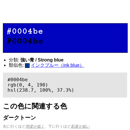
#0004be
#0004be
分類:
強い青 / Strong blue
類似色:
インクブルー（ink blue）
#0004be

rgb(0, 4, 190)

hsl(238.7, 100%, 37.3%)
この色に関連する色
ダークトーン
右に行くほど
明度が低く
、下に行くほど
彩度が低い