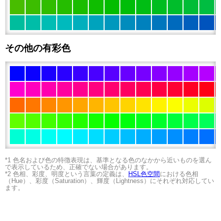
その他の有彩色
*1 色名および色の特徴表現は、基準となる色のなかから近いものを選ん
で表示しているため、正確でない場合があります。
*2 色相、彩度、明度という言葉の定義は、
HSL色空間
における色相
（Hue）、彩度（Saturation）、輝度（Lightness）にそれぞれ対応してい
ます。