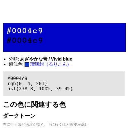
#0004c9
#0004c9
分類:
あざやかな青 / Vivid blue
類似色:
瑠璃紺（るりこん）
#0004c9

rgb(0, 4, 201)

hsl(238.8, 100%, 39.4%)
この色に関連する色
ダークトーン
右に行くほど
明度が低く
、下に行くほど
彩度が低い