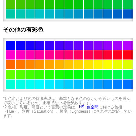
その他の有彩色
*1 色名および色の特徴表現は、基準となる色のなかから近いものを選ん
で表示しているため、正確でない場合があります。
*2 色相、彩度、明度という言葉の定義は、
HSL色空間
における色相
（Hue）、彩度（Saturation）、輝度（Lightness）にそれぞれ対応してい
ます。