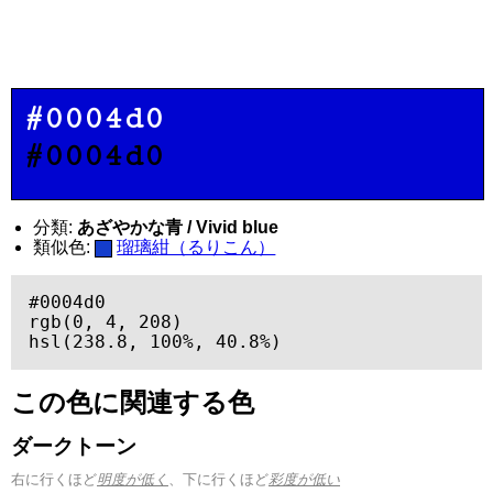
#0004d0
#0004d0
分類:
あざやかな青 / Vivid blue
類似色:
瑠璃紺（るりこん）
#0004d0

rgb(0, 4, 208)

hsl(238.8, 100%, 40.8%)
この色に関連する色
ダークトーン
右に行くほど
明度が低く
、下に行くほど
彩度が低い