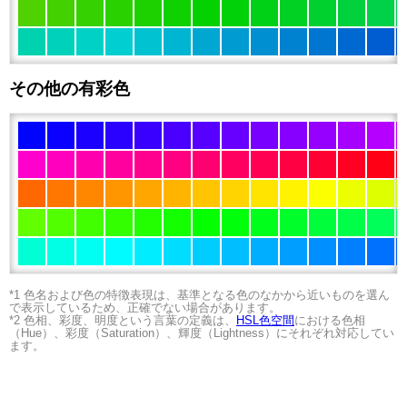
その他の有彩色
*1 色名および色の特徴表現は、基準となる色のなかから近いものを選ん
で表示しているため、正確でない場合があります。
*2 色相、彩度、明度という言葉の定義は、
HSL色空間
における色相
（Hue）、彩度（Saturation）、輝度（Lightness）にそれぞれ対応してい
ます。