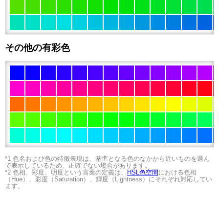
その他の有彩色
*1 色名および色の特徴表現は、基準となる色のなかから近いものを選ん
で表示しているため、正確でない場合があります。
*2 色相、彩度、明度という言葉の定義は、
HSL色空間
における色相
（Hue）、彩度（Saturation）、輝度（Lightness）にそれぞれ対応してい
ます。