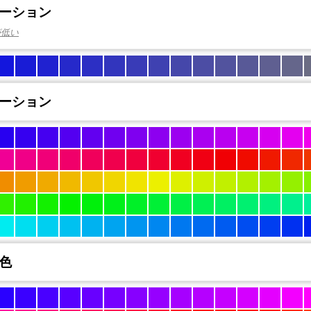
ーション
が低い
ーション
色