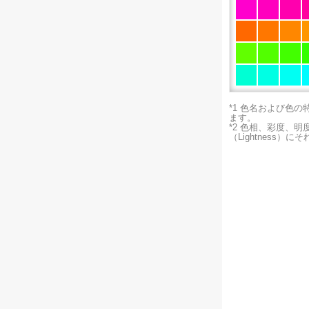
*1 色名および色
ます。
*2 色相、彩度、
（Lightness）