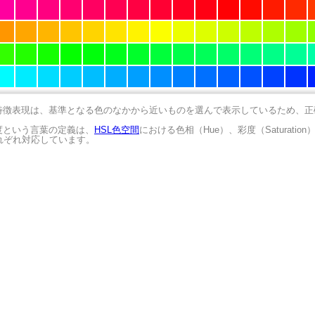
の特徴表現は、基準となる色のなかから近いものを選んで表示しているため、
明度という言葉の定義は、
HSL色空間
における色相（Hue）、彩度（Saturation
にそれぞれ対応しています。