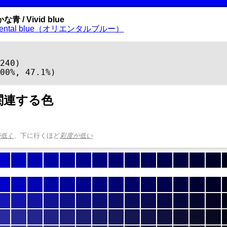
青 / Vivid blue
riental blue（オリエンタルブルー）
240)

00%, 47.1%)
関連する色
が低く
、下に行くほど
彩度が低い