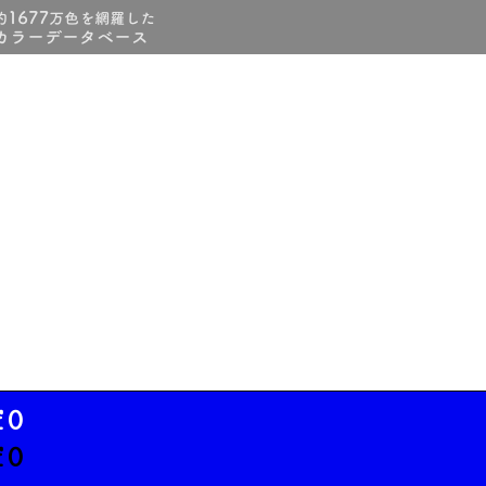
f0
f0