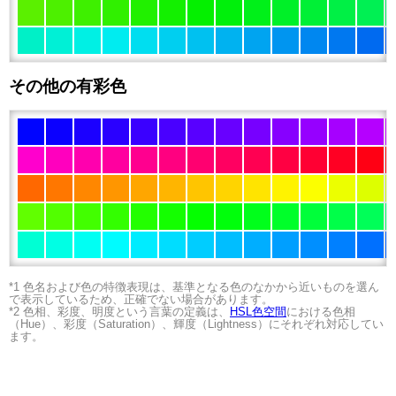
その他の有彩色
*1 色名および色の特徴表現は、基準となる色のなかから近いものを選ん
で表示しているため、正確でない場合があります。
*2 色相、彩度、明度という言葉の定義は、
HSL色空間
における色相
（Hue）、彩度（Saturation）、輝度（Lightness）にそれぞれ対応してい
ます。