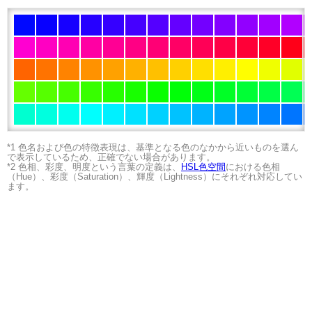
*1 色名および色の特徴表現は、基準となる色のなかから近いものを選ん
で表示しているため、正確でない場合があります。
*2 色相、彩度、明度という言葉の定義は、
HSL色空間
における色相
（Hue）、彩度（Saturation）、輝度（Lightness）にそれぞれ対応してい
ます。