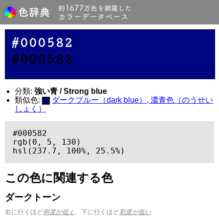
#000582
#000582
分類:
強い青 / Strong blue
類似色:
ダークブルー（dark blue）, 濃青色（のうせい
しょく）
#000582

rgb(0, 5, 130)

hsl(237.7, 100%, 25.5%)
この色に関連する色
ダークトーン
右に行くほど
明度が低く
、下に行くほど
彩度が低い