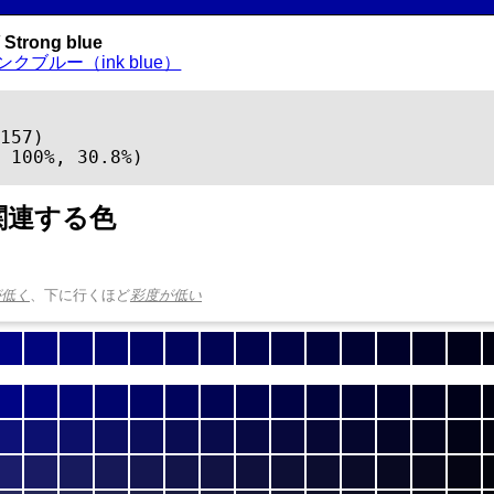
Strong blue
ンクブルー（ink blue）
157)

 100%, 30.8%)
関連する色
が低く
、下に行くほど
彩度が低い