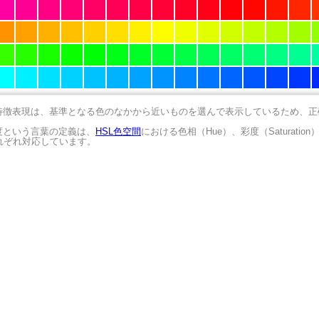
の特徴表現は、基準となる色のなかから近いものを選んで表示しているため、
明度という言葉の定義は、
HSL色空間
における色相（Hue）、彩度（Saturation
にそれぞれ対応しています。