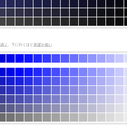
が高く
、下に行くほど
彩度が低い