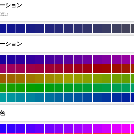
ーション
が低い
ーション
色