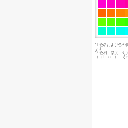
*1 色名および色
ます。
*2 色相、彩度、
（Lightness）