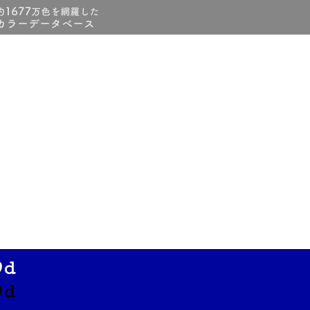
9d
9d