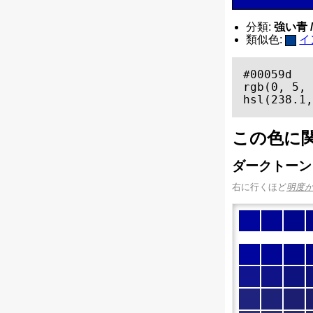
分類:
強い青 / 
類似色:
イ
#00059d

rgb(0, 5, 
hsl(238.1,
この色に
ダークトーン
右に行くほど
明度