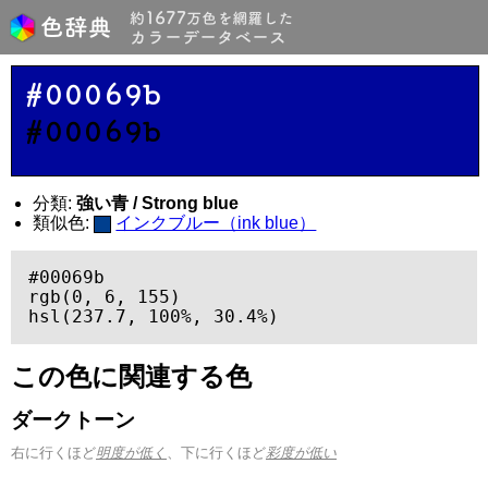
#00069b
#00069b
分類:
強い青 / Strong blue
類似色:
インクブルー（ink blue）
#00069b

rgb(0, 6, 155)

hsl(237.7, 100%, 30.4%)
この色に関連する色
ダークトーン
右に行くほど
明度が低く
、下に行くほど
彩度が低い