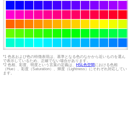
*1 色名および色の特徴表現は、基準となる色のなかから近いものを選ん
で表示しているため、正確でない場合があります。
*2 色相、彩度、明度という言葉の定義は、
HSL色空間
における色相
（Hue）、彩度（Saturation）、輝度（Lightness）にそれぞれ対応してい
ます。