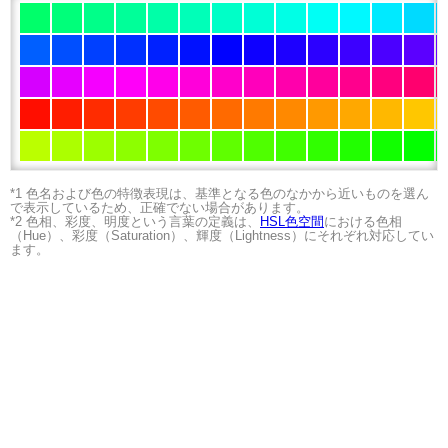
*1 色名および色の特徴表現は、基準となる色のなかから近いものを選ん
で表示しているため、正確でない場合があります。
*2 色相、彩度、明度という言葉の定義は、
HSL色空間
における色相
（Hue）、彩度（Saturation）、輝度（Lightness）にそれぞれ対応してい
ます。