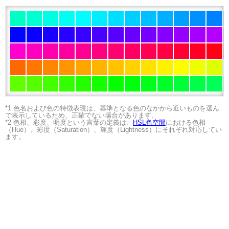
*1 色名および色の特徴表現は、基準となる色のなかから近いものを選ん
で表示しているため、正確でない場合があります。
*2 色相、彩度、明度という言葉の定義は、
HSL色空間
における色相
（Hue）、彩度（Saturation）、輝度（Lightness）にそれぞれ対応してい
ます。