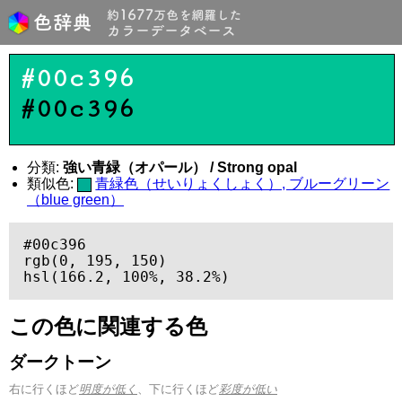
#00c396
#00c396
分類:
強い青緑（オパール） / Strong opal
類似色:
青緑色（せいりょくしょく）, ブルーグリーン
（blue green）
#00c396

rgb(0, 195, 150)

hsl(166.2, 100%, 38.2%)
この色に関連する色
ダークトーン
右に行くほど
明度が低く
、下に行くほど
彩度が低い