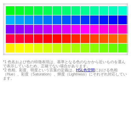
*1 色名および色の特徴表現は、基準となる色のなかから近いものを選ん
で表示しているため、正確でない場合があります。
*2 色相、彩度、明度という言葉の定義は、
HSL色空間
における色相
（Hue）、彩度（Saturation）、輝度（Lightness）にそれぞれ対応してい
ます。