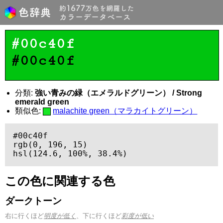
#00c40f
#00c40f
分類:
強い青みの緑（エメラルドグリーン） / Strong
emerald green
類似色:
malachite green（マラカイトグリーン）
#00c40f

rgb(0, 196, 15)

hsl(124.6, 100%, 38.4%)
この色に関連する色
ダークトーン
右に行くほど
明度が低く
、下に行くほど
彩度が低い