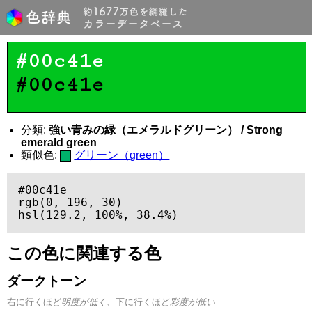
#00c41e
#00c41e
分類:
強い青みの緑（エメラルドグリーン） / Strong
emerald green
類似色:
グリーン（green）
#00c41e

rgb(0, 196, 30)

hsl(129.2, 100%, 38.4%)
この色に関連する色
ダークトーン
右に行くほど
明度が低く
、下に行くほど
彩度が低い