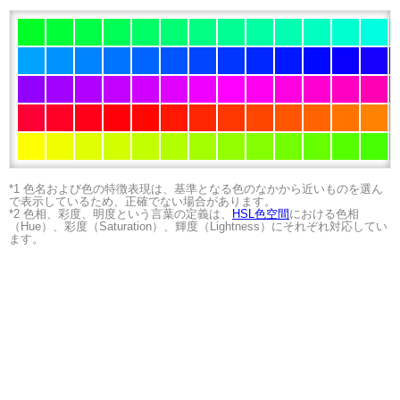
*1 色名および色の特徴表現は、基準となる色のなかから近いものを選ん
で表示しているため、正確でない場合があります。
*2 色相、彩度、明度という言葉の定義は、
HSL色空間
における色相
（Hue）、彩度（Saturation）、輝度（Lightness）にそれぞれ対応してい
ます。